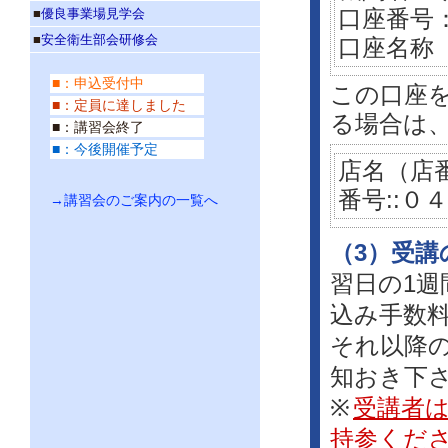
■
優良事業場見学会
口座番号
■
安全衛生部会研修会
口座名称
■：申込受付中
この口座
■：定員に達しました
る場合は、
■：講習会終了
■：今後開催予定
店名（店
番号::０
→講習会のご案内の一覧へ
（3）受講
習日の1週
込み手数料
それ以降
知おき下
※
受講者
持参くだ