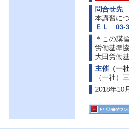
問合せ先
本講習に
ＥＬ 03-37
＊この講
労働基準協
大田労働
主催
（一
（一社）
2018年10