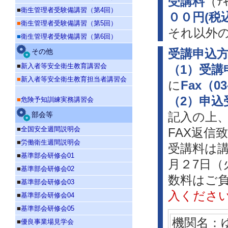
受講料
（ﾃ
■
衛生管理者受験備講習（第4回）
００円(税
■
衛生管理者受験備講習（第5回）
それ以外
■
衛生管理者受験備講習（第6回）
その他
受講申込
■
新入者等安全衛生教育講習会
（1）受講
■
新入者等安全衛生教育担当者講習会
に
Fax（03
（2）申込
■
危険予知訓練実務講習会
部会等
記入の上
■
全国安全週間説明会
FAX返信
■
労働衛生週間説明会
受講料は講
■
基準部会研修会01
月２7日
■
基準部会研修会02
数料はご負
■
基準部会研修会03
入くださ
■
基準部会研修会04
■
基準部会研修会05
機関名：
■
優良事業場見学会