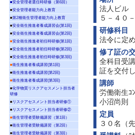
■
安全管理者選任時研修（第6回）
法人ビル
■
安全管理者能力向上教育
５－４０
■
第2種衛生管理者能力向上教育
■
安全衛生推進者養成講習会(第1回)
研修科目
■
安全衛生推進者養成講習会(第2回)
法令に定
■
安全衛生推進者初任時研修(第1回)
■
安全衛生推進者初任時研修(第2回)
修了証の
■
安全衛生推進者初任時研修(第3回)
全科目受講
■
衛生推進者養成講習(第1回)
証を交付
■
衛生推進者養成講習(第2回)
■
衛生推進者養成講習(第3回)
講師
■
化学物質リスクアセスメント担当者
労働衛生ｺﾝ
研修
小沼尚則
■
リスクアセスメント担当者研修①
■
リスクアセスメント担当者研修②
定員
■
衛生管理者受験備講習（第1回）
３０名（
■
衛生管理者受験備講習（第2回）
■
衛生管理者受験備講習（第3回）