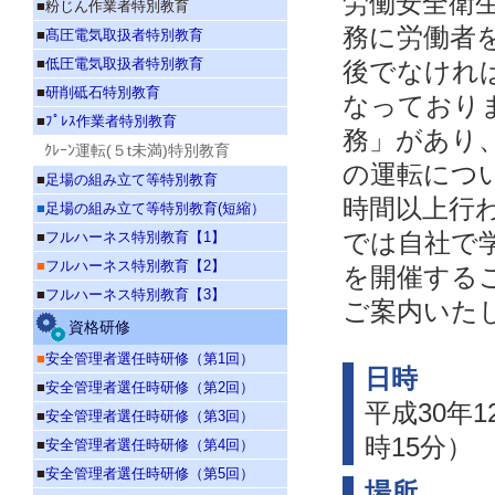
労働安全衛
■粉じん作業者特別教育
務に労働者
■
髙圧電気取扱者特別教育
■
低圧電気取扱者特別教育
後でなけれ
■
研削砥石特別教育
なっており
■
ﾌﾟﾚｽ作業者特別教育
務」があり
ｸﾚｰﾝ運転(５t未満)特別教育
の運転につ
■
足場の組み立て等特別教育
時間以上行
■
足場の組み立て等特別教育(短縮）
■
フルハーネス特別教育【1】
では自社で
■
フルハーネス特別教育【2】
を開催する
■
フルハーネス特別教育【3】
ご案内
資格研修
■
安全管理者選任時研修（第1回）
日時
■
安全管理者選任時研修（第2回）
平成30年
■
安全管理者選任時研修（第3回）
時15分）
■
安全管理者選任時研修（第4回）
■
安全管理者選任時研修（第5回）
場所