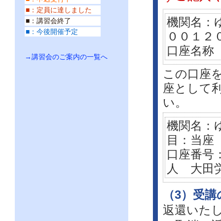
■：定員に達しました
機関名：
■：講習会終了
■：今後開催予定
００１２
口座名称
→講習会のご案内の一覧へ
この口座
座として
い。
機関名：
目：当
口座番号
人 大田
（3）受講
返還いた