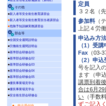
■
衛生管理者受験備講習（第6回）
定員
その他
３２名（
■
新入者等安全衛生教育講習会
参加料
（
■
新入者等安全衛生教育担当者講習会
■
危険予知訓練実務講習会
上記４労
部会等
申込み方
■
全国安全週間説明会
（1）受講
■
労働衛生週間説明会
Fax
（03-
■
基準部会研修会01
■
基準部会研修会02
（2）申込
■
基準部会研修会03
号を記入の
■
基準部会研修会04
ます（申込
■
基準部会研修会05
講
票到着後
■
優良事業場見学会
合は6月2
■
優良事業場見学会
■
安全衛生部会研修会
い
（手数
ずご記入
■：申込受付中