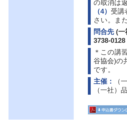
の取消は
（4）
受講
さい。ま
問合先
(一
3738-0128
＊この講習
谷協会)
です。
主催：
（
（一社）