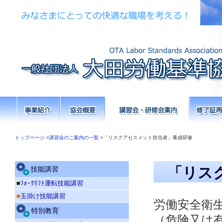
トップページ
>
講習会のご案内の一覧
>「リスクアセスメント担当者」養成研修
「リス
技能講習
■
ﾌｫｰｸﾘﾌﾄ運転技能講習
■
玉掛け技能講習
労働安全衛
特別教育
（危険又は