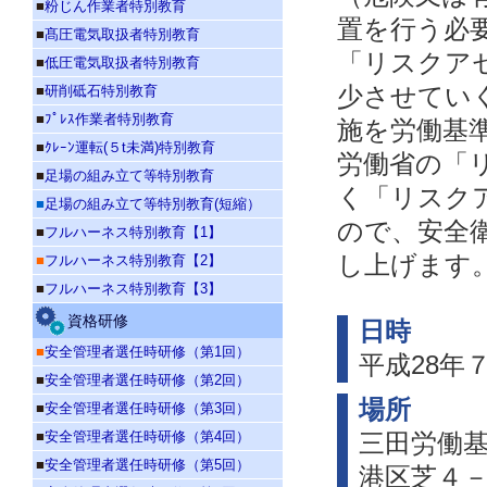
■
粉じん作業者特別教育
置を行う必
■
髙圧電気取扱者特別教育
「リスクア
■
低圧電気取扱者特別教育
■
研削砥石特別教育
少させてい
■
ﾌﾟﾚｽ作業者特別教育
施を労働基
■
ｸﾚｰﾝ運転(５t未満)特別教育
労働省の「
■
足場の組み立て等特別教育
く「リスク
■
足場の組み立て等特別教育(短縮）
ので、安全
■
フルハーネス特別教育【1】
し上げます
■
フルハーネス特別教育【2】
■
フルハーネス特別教育【3】
資格研修
日時
■
安全管理者選任時研修（第1回）
平成28年７
■
安全管理者選任時研修（第2回）
場所
■
安全管理者選任時研修（第3回）
■
安全管理者選任時研修（第4回）
三田労働
■
安全管理者選任時研修（第5回）
港区芝４