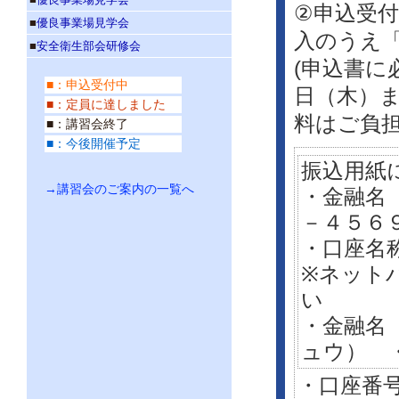
②申込受
■
優良事業場見学会
入のうえ「
■
安全衛生部会研修会
(申込書に
■：申込受付中
日（木）
■：定員に達しました
料はご負
■：講習会終了
■：今後開催予定
振込用紙
→講習会のご案内の一覧へ
・金融名
－４５６
・口座名
※ネット
い
・金融名
ュウ） 
・口座番