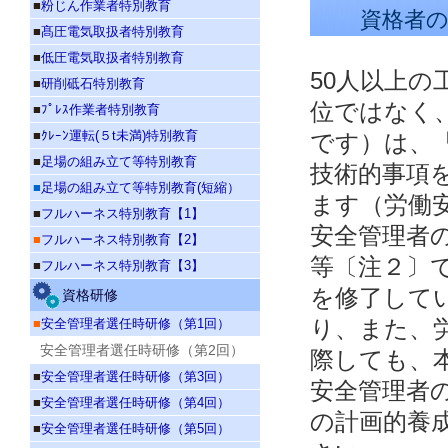
■
粉じん作業者特別教育
資格者
■
髙圧電気取扱者特別教育
■
低圧電気取扱者特別教育
50人以上
■
研削砥石特別教育
位ではなく
■
ﾌﾟﾚｽ作業者特別教育
■
ｸﾚｰﾝ運転(５t未満)特別教育
です）は、
■
足場の組み立て等特別教育
技術的事項
■
足場の組み立て等特別教育(短縮）
ます（労働安
■
フルハーネス特別教育【1】
安全管理者
■
フルハーネス特別教育【2】
等〔注２〕
■
フルハーネス特別教育【3】
を修了して
資格研修
■
安全管理者選任時研修（第1回）
り、また、
安全管理者選任時研修（第2回）
際しても、
■
安全管理者選任時研修（第3回）
安全管理者
■
安全管理者選任時研修（第4回）
の計画的養
■
安全管理者選任時研修（第5回）