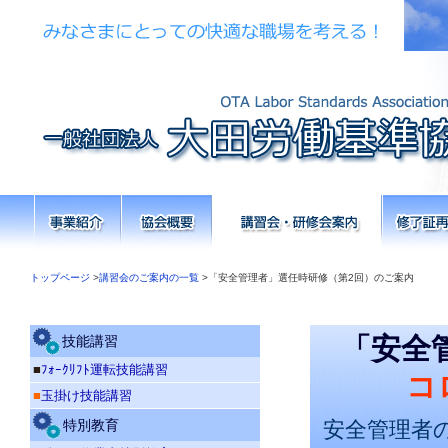
トップページ
>
講習会のご案内の一覧
>「安全管理者」選任時研修（第2回）のご案内
「安全
技能講習
■
ﾌｫｰｸﾘﾌﾄ運転技能講習
コ
■
玉掛け技能講習
特別教育
安全管理者