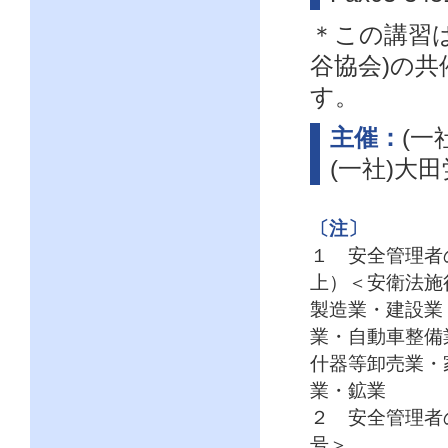
＊この講習
谷協会)の
す。
主催：
(一
(一社)大
〔注〕
１ 安全管理者
上）＜安衛法施
製造業・建設業
業・自動車整備
什器等卸売業・
業・鉱業
２ 安全管理者の
号＞