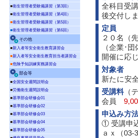
全科目受
■
衛生管理者受験備講習（第3回）
■
衛生管理者受験備講習（第4回）
後交付し
■
衛生管理者受験備講習（第5回）
定員
■
衛生管理者受験備講習（第6回）
２０名（
その他
（企業･
■
新入者等安全衛生教育講習会
開催に応
■
新入者等安全衛生教育担当者講習会
■
危険予知訓練実務講習会
対象者
部会等
新たに安
■
全国安全週間説明会
■
労働衛生週間説明会
受講料
（
■
基準部会研修会01
会員
9,0
■
基準部会研修会02
申込み方
■
基準部会研修会03
■
基準部会研修会04
① 受講申
■
基準部会研修会05
ａｘ（03-
■
優良事業場見学会