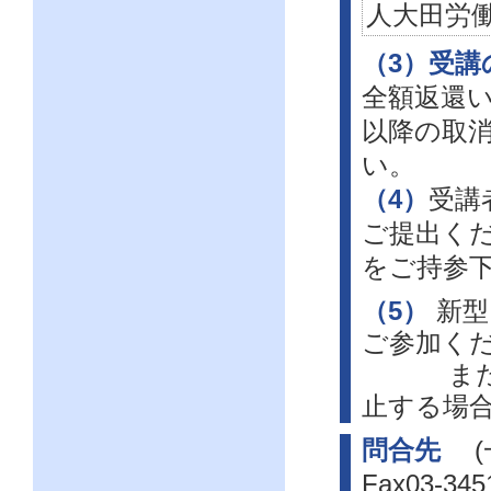
人大田労
（3）受講
全額返還
以降の取
い。
（4）
受講
ご提出く
をご持参
（5）
新型
ご参加く
また、東
止する場
問合先
(一
Fax03-345